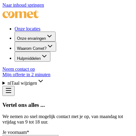
Naar inhoud springen
Onze locaties
Onze ervaringen
Waarom Comet?
Hulpmiddelen
Neem contact op
Mijn offerte in 2 minuten
nl
Taal wijzigen
Vertel ons alles ...
We nemen zo snel mogelijk contact met je op, van maandag tot
vrijdag van 9 tot 18 uur.
Je voornaam
*