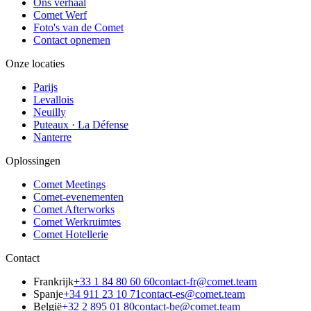
Ons verhaal
Comet Werf
Foto's van de Comet
Contact opnemen
Onze locaties
Parijs
Levallois
Neuilly
Puteaux · La Défense
Nanterre
Oplossingen
Comet Meetings
Comet-evenementen
Comet Afterworks
Comet Werkruimtes
Comet Hotellerie
Contact
Frankrijk
+33 1 84 80 60 60
contact-fr@comet.team
Spanje
+34 911 23 10 71
contact-es@comet.team
België
+32 2 895 01 80
contact-be@comet.team